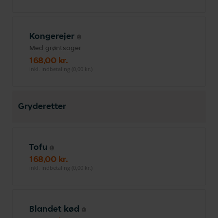
Kongerejer
Med grøntsager
168,00 kr.
inkl. indbetaling (0,00 kr.)
Gryderetter
Tofu
168,00 kr.
inkl. indbetaling (0,00 kr.)
Blandet kød