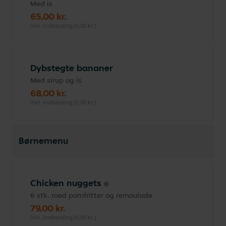
Med is
65,00 kr.
inkl. indbetaling (0,00 kr.)
Dybstegte bananer
Med sirup og is
68,00 kr.
inkl. indbetaling (0,00 kr.)
Børnemenu
Chicken nuggets
6 stk. med pomfritter og remoulade
79,00 kr.
inkl. indbetaling (0,00 kr.)