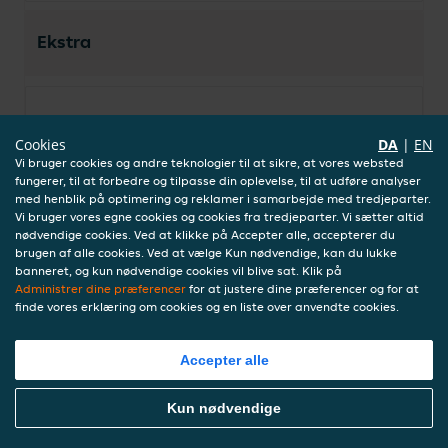
Ekstra
Rejechips
Cookies
DA
|
EN
30,00 kr.
Vi bruger cookies og andre teknologier til at sikre, at vores websted
inkl. indbetaling (0,00 kr.)
fungerer, til at forbedre og tilpasse din oplevelse, til at udføre analyser
med henblik på optimering og reklamer i samarbejde med tredjeparter.
Vi bruger vores egne cookies og cookies fra tredjeparter. Vi sætter altid
nødvendige cookies. Ved at klikke på Accepter alle, accepterer du
Sauce
brugen af alle cookies. Ved at vælge Kun nødvendige, kan du lukke
banneret, og kun nødvendige cookies vil blive sat. Klik på
30,00 kr.
Administrer dine præferencer
for at justere dine præferencer og for at
inkl. indbetaling (0,00 kr.)
finde vores erklæring om cookies og en liste over anvendte cookies.
Accepter alle
Ris
30,00 kr.
Bestil Mad Online
Kun nødvendige
inkl. indbetaling (0,00 kr.)