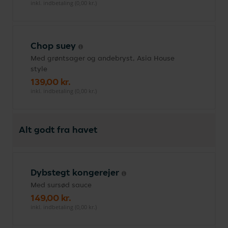
inkl. indbetaling (0,00 kr.)
Chop suey
Med grøntsager og andebryst, Asia House
style
139,00 kr.
inkl. indbetaling (0,00 kr.)
Alt godt fra havet
Dybstegt kongerejer
Med sursød sauce
149,00 kr.
inkl. indbetaling (0,00 kr.)