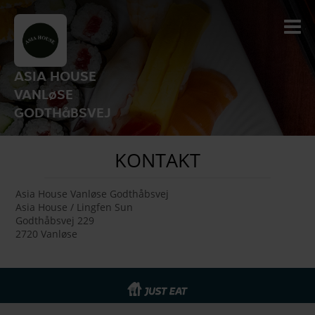
ASIA HOUSE
VANLøSE
GODTHåBSVEJ
KONTAKT
Asia House Vanløse Godthåbsvej
Asia House / Lingfen Sun
Godthåbsvej 229
2720 Vanløse